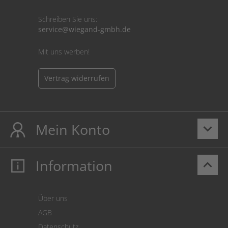
Schreiben Sie uns:
service@wiegand-gmbh.de
Mit uns werben!
Vertrag widerrufen
Mein Konto
keyboard_arrow_down
Information
keyboard_arrow_up
Mein Konto
Login
Warenkorb
Über uns
Zahlung
AGB
Versand
Datenschutz