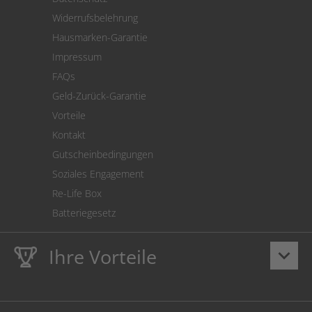
Warenrücksendung
Widerrufsbelehrung
SEPA-Lastschrift
Hausmarken-Garantie
Versandkostenrechner
Impressum
Cookie Einstellungen
FAQs
Geld-Zurück-Garantie
Vorteile
Kontakt
Gutscheinbedingungen
Soziales Engagement
Re-Life Box
Batteriegesetz
Ihre Vorteile
keyboard_arrow_down
Lebenslange
Hausmarke Garantie
auf Toner und Tinte