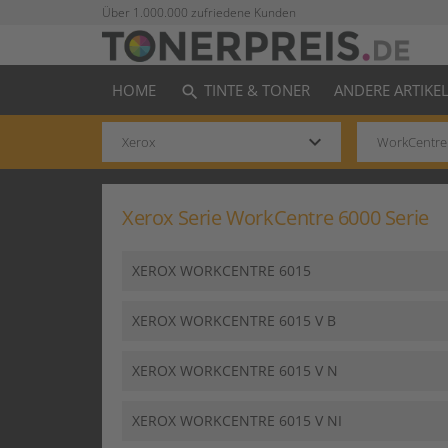
Über 1.000.000 zufriedene Kunden
HOME
TINTE & TONER
ANDERE ARTIKE
search
keyboard_arrow_down
Xerox Serie WorkCentre 6000 Serie
XEROX WORKCENTRE 6015
XEROX WORKCENTRE 6015 V B
XEROX WORKCENTRE 6015 V N
XEROX WORKCENTRE 6015 V NI