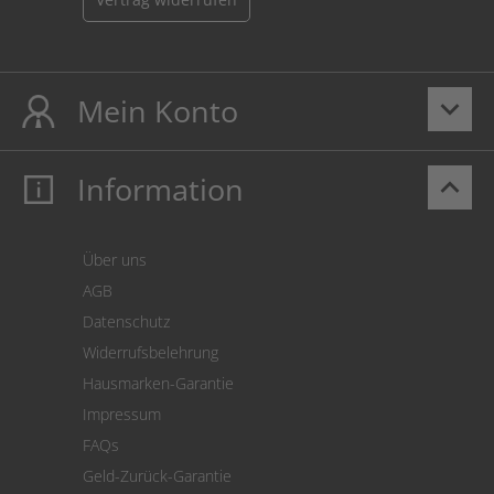
Mein Konto
keyboard_arrow_down
Information
keyboard_arrow_up
Mein Konto
Login
Warenkorb
Über uns
Zahlung
AGB
Versand
Datenschutz
Warenrücksendung
Widerrufsbelehrung
SEPA-Lastschrift
Hausmarken-Garantie
Versandkostenrechner
Impressum
Cookie Einstellungen
FAQs
Geld-Zurück-Garantie