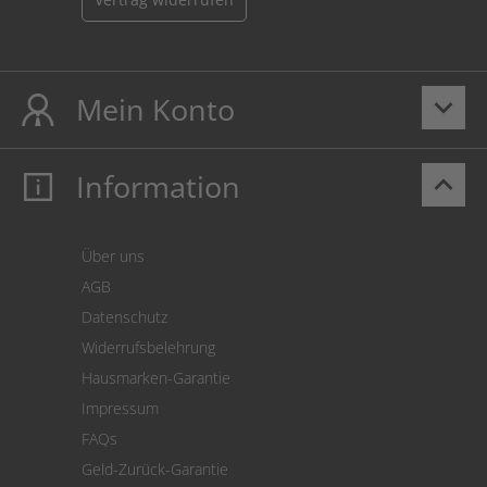
Mein Konto
keyboard_arrow_down
Information
keyboard_arrow_up
Mein Konto
Login
Warenkorb
Über uns
Zahlung
AGB
Versand
Datenschutz
Warenrücksendung
Widerrufsbelehrung
SEPA-Lastschrift
Hausmarken-Garantie
Versandkostenrechner
Impressum
Cookie Einstellungen
FAQs
Geld-Zurück-Garantie