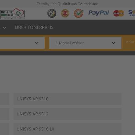
Fairplay und Qualität aus Deutschland
L
ÜBER TONERPREIS
keyboard_arrow_down
keyboard_arrow_down
keyboard_arrow_down
oder
UNISYS AP 9510
UNISYS AP 9512
UNISYS AP 9516 LX