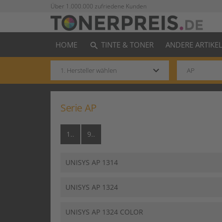
Über 1.000.000 zufriedene Kunden
HOME
TINTE & TONER
ANDERE ARTIKE
search
keyboard_arrow_down
Serie AP
1..
9..
UNISYS AP 1314
UNISYS AP 1324
UNISYS AP 1324 COLOR