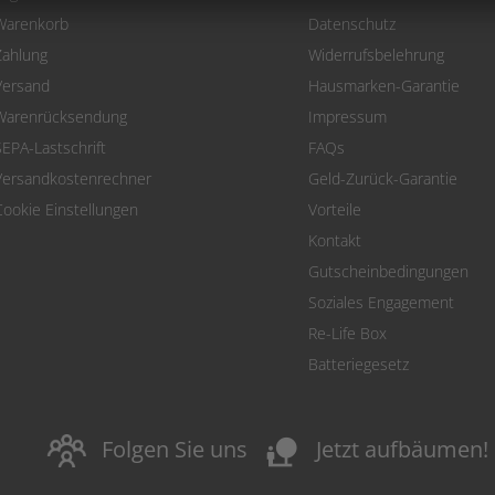
Warenkorb
Datenschutz
Zahlung
Widerrufsbelehrung
Versand
Hausmarken-Garantie
Warenrücksendung
Impressum
SEPA-Lastschrift
FAQs
Versandkostenrechner
Geld-Zurück-Garantie
Cookie Einstellungen
Vorteile
Kontakt
Gutscheinbedingungen
Soziales Engagement
Re-Life Box
Batteriegesetz
nature_people
Folgen Sie uns
Jetzt aufbäumen!