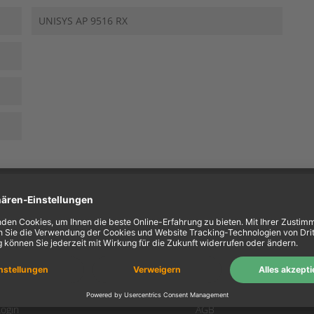
UNISYS AP 9516 RX
ein Konto
Information
Mein Konto
Über uns
Login
AGB