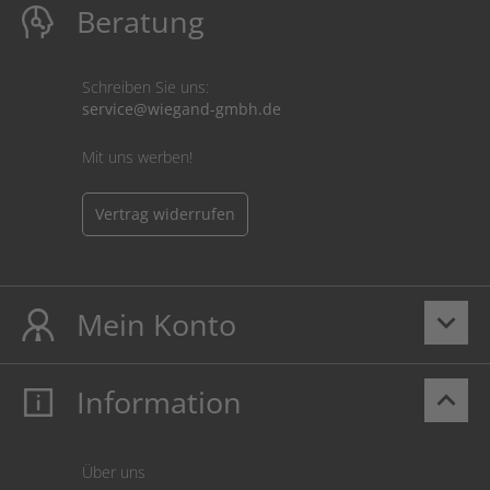
Beratung
Schreiben Sie uns:
service@wiegand-gmbh.de
Mit uns werben!
Vertrag widerrufen
Mein Konto
keyboard_arrow_down
Information
keyboard_arrow_up
Mein Konto
Login
Warenkorb
Über uns
Zahlung