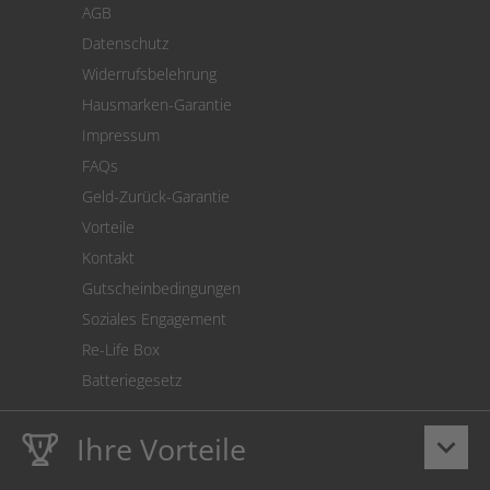
AGB
Versand
Datenschutz
Warenrücksendung
Widerrufsbelehrung
SEPA-Lastschrift
Hausmarken-Garantie
Versandkostenrechner
Impressum
Cookie Einstellungen
FAQs
Geld-Zurück-Garantie
Vorteile
Kontakt
Gutscheinbedingungen
Soziales Engagement
Re-Life Box
Batteriegesetz
Ihre Vorteile
keyboard_arrow_down