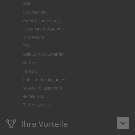
AGB
Versand
Datenschutz
Warenrücksendung
Widerrufsbelehrung
SEPA-Lastschrift
Hausmarken-Garantie
Versandkostenrechner
Impressum
Cookie Einstellungen
FAQs
Geld-Zurück-Garantie
Vorteile
Kontakt
Gutscheinbedingungen
Soziales Engagement
Re-Life Box
Batteriegesetz
Ihre Vorteile
keyboard_arrow_down