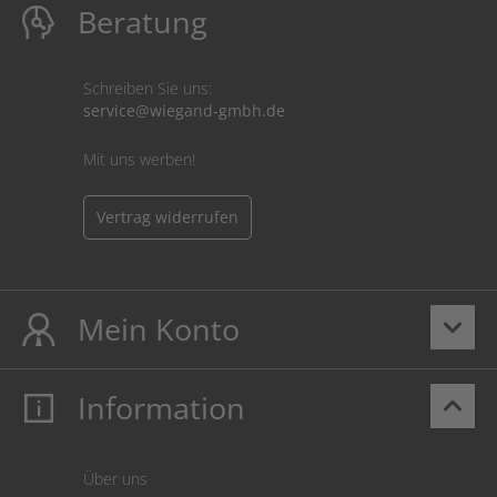
Beratung
Schreiben Sie uns:
service@wiegand-gmbh.de
Mit uns werben!
Vertrag widerrufen
Mein Konto
keyboard_arrow_down
Information
keyboard_arrow_up
Mein Konto
Login
Warenkorb
Über uns
Zahlung