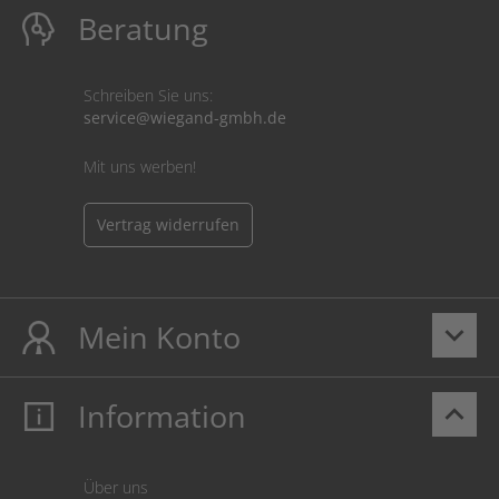
Beratung
Schreiben Sie uns:
service@wiegand-gmbh.de
Mit uns werben!
Vertrag widerrufen
Mein Konto
keyboard_arrow_down
Information
keyboard_arrow_up
Mein Konto
Login
Warenkorb
Über uns