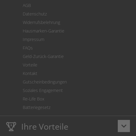
Zahlung
AGB
Versand
Datenschutz
Warenrücksendung
Widerrufsbelehrung
SEPA-Lastschrift
Hausmarken-Garantie
Versandkostenrechner
Impressum
Cookie Einstellungen
FAQs
Geld-Zurück-Garantie
Vorteile
Kontakt
Gutscheinbedingungen
Soziales Engagement
Re-Life Box
Batteriegesetz
Ihre Vorteile
keyboard_arrow_down