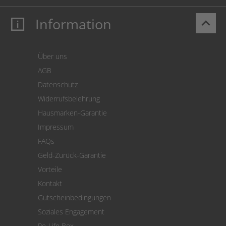
Information
keyboard_arrow_up
Mein Konto
Login
Warenkorb
Über uns
Zahlung
AGB
Versand
Datenschutz
Warenrücksendung
Widerrufsbelehrung
SEPA-Lastschrift
Hausmarken-Garantie
Versandkostenrechner
Impressum
Cookie Einstellungen
FAQs
Geld-Zurück-Garantie
Vorteile
Kontakt
Gutscheinbedingungen
Soziales Engagement
Re-Life Box