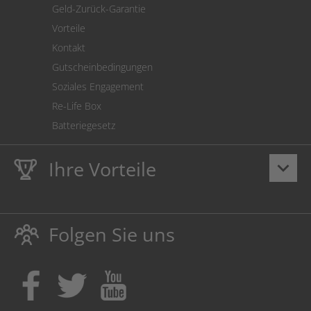
Geld-Zurück-Garantie
Vorteile
Kontakt
Gutscheinbedingungen
Soziales Engagement
Re-Life Box
Batteriegesetz
Ihre Vorteile
keyboard_arrow_down
Lebenslange
Hausmarke Garantie
auf Toner und Tinte
schützt auch Ihren Drucker.
Folgen Sie uns
Umweltfreundlich dadurch Abfallvermeidung.
Kaufen Sie Tinte & Toner ruhig da, wo Ihre Kinder einen
Ausbildungsplatz bekommen!