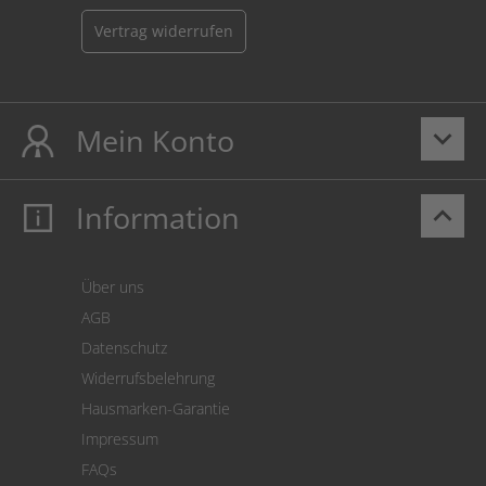
Vertrag widerrufen
Mein Konto
keyboard_arrow_down
Information
keyboard_arrow_up
Mein Konto
Login
Warenkorb
Über uns
Zahlung
AGB
Versand
Datenschutz
Warenrücksendung
Widerrufsbelehrung
SEPA-Lastschrift
Hausmarken-Garantie
Versandkostenrechner
Impressum
Cookie Einstellungen
FAQs