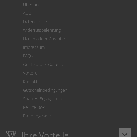
Über uns
Zahlung
AGB
Versand
Datenschutz
Warenrücksendung
Widerrufsbelehrung
SEPA-Lastschrift
Hausmarken-Garantie
Versandkostenrechner
Impressum
Cookie Einstellungen
FAQs
Geld-Zurück-Garantie
Vorteile
Kontakt
Gutscheinbedingungen
Soziales Engagement
Re-Life Box
Batteriegesetz
Ihre Vorteile
keyboard_arrow_down