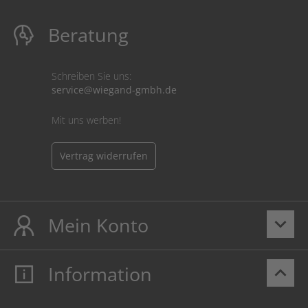
Beratung
Schreiben Sie uns:
service@wiegand-gmbh.de
Mit uns werben!
Vertrag widerrufen
Mein Konto
keyboard_arrow_down
Information
keyboard_arrow_up
Mein Konto
Login
Warenkorb