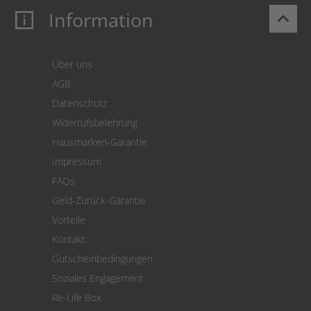
Information
keyboard_arrow_up
Mein Konto
Login
Warenkorb
Über uns
Zahlung
AGB
Versand
Datenschutz
Warenrücksendung
Widerrufsbelehrung
SEPA-Lastschrift
Hausmarken-Garantie
Versandkostenrechner
Impressum
Cookie Einstellungen
FAQs
Geld-Zurück-Garantie
Vorteile
Kontakt
Gutscheinbedingungen
Soziales Engagement
Re-Life Box