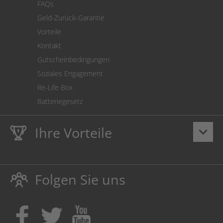
FAQs
Geld-Zurück-Garantie
Vorteile
Kontakt
Gutscheinbedingungen
Soziales Engagement
Re-Life Box
Batteriegesetz
Ihre Vorteile
keyboard_arrow_down
Lebenslange
Hausmarke Garantie
auf Toner und Tinte
schützt auch Ihren Drucker.
Folgen Sie uns
Umweltfreundlich dadurch Abfallvermeidung.
Kaufen Sie Tinte & Toner ruhig da, wo Ihre Kinder einen
Ausbildungsplatz bekommen!