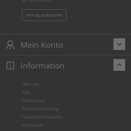
Vertrag widerrufen
Mein Konto
keyboard_arrow_down
Information
keyboard_arrow_up
Mein Konto
Login
Warenkorb
Über uns
Zahlung
AGB
Versand
Datenschutz
Warenrücksendung
Widerrufsbelehrung
SEPA-Lastschrift
Hausmarken-Garantie
Versandkostenrechner
Impressum
Cookie Einstellungen