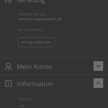
Schreiben Sie uns:
service@wiegand-gmbh.de
Mit uns werben!
Vertrag widerrufen
Mein Konto
keyboard_arrow_down
Information
keyboard_arrow_up
Mein Konto
Login
Warenkorb
Über uns
Zahlung
AGB