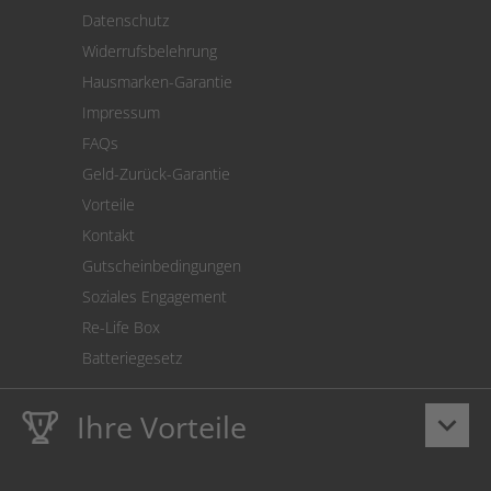
Versand
Datenschutz
Warenrücksendung
Widerrufsbelehrung
SEPA-Lastschrift
Hausmarken-Garantie
Versandkostenrechner
Impressum
Cookie Einstellungen
FAQs
Geld-Zurück-Garantie
Vorteile
Kontakt
Gutscheinbedingungen
Soziales Engagement
Re-Life Box
Batteriegesetz
Ihre Vorteile
keyboard_arrow_down