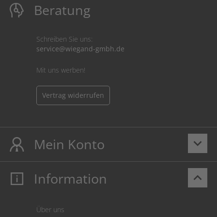
Beratung
Schreiben Sie uns:
service@wiegand-gmbh.de
Mit uns werben!
Vertrag widerrufen
Mein Konto
keyboard_arrow_down
Information
keyboard_arrow_up
Mein Konto
Login
Warenkorb
Über uns
Zahlung