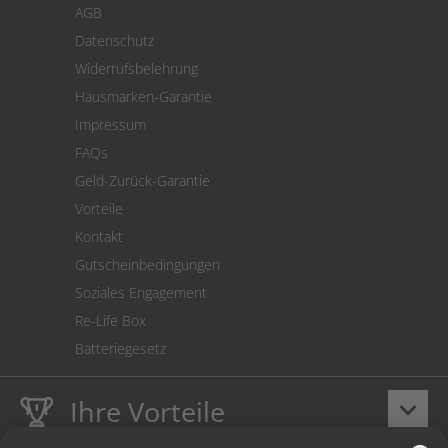
AGB
Versand
Datenschutz
Warenrücksendung
Widerrufsbelehrung
SEPA-Lastschrift
Hausmarken-Garantie
Versandkostenrechner
Impressum
Cookie Einstellungen
FAQs
Geld-Zurück-Garantie
Vorteile
Kontakt
Gutscheinbedingungen
Soziales Engagement
Re-Life Box
Batteriegesetz
Ihre Vorteile
keyboard_arrow_down