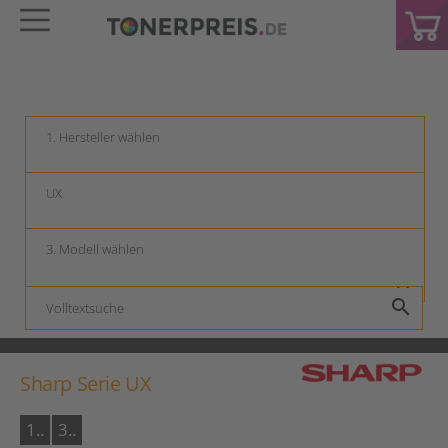
keyboard_arrow_down
keyboard_arrow_down
keyboard_arrow_down
search
Sharp Serie UX
1..
3..