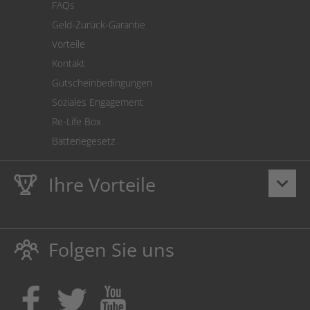
FAQs
Geld-Zurück-Garantie
Vorteile
Kontakt
Gutscheinbedingungen
Soziales Engagement
Re-Life Box
Batteriegesetz
Ihre Vorteile
keyboard_arrow_down
Lebenslange
Hausmarke Garantie
auf Toner und Tinte
schützt auch Ihren Drucker.
Folgen Sie uns
Umweltfreundlich dadurch Abfallvermeidung.
Kaufen Sie Tinte & Toner ruhig da, wo Ihre Kinder einen
Ausbildungsplatz bekommen!