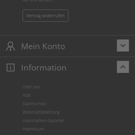
Vertrag widerrufen
Mein Konto
keyboard_arrow_down
Information
keyboard_arrow_up
Mein Konto
Login
Warenkorb
Über uns
Zahlung
AGB
Versand
Datenschutz
Warenrücksendung
Widerrufsbelehrung
SEPA-Lastschrift
Hausmarken-Garantie
Versandkostenrechner
Impressum
Cookie Einstellungen