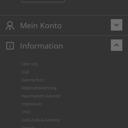
Mein Konto
keyboard_arrow_down
Information
keyboard_arrow_up
Mein Konto
Login
Warenkorb
Über uns
Zahlung
AGB
Versand
Datenschutz
Warenrücksendung
Widerrufsbelehrung
SEPA-Lastschrift
Hausmarken-Garantie
Versandkostenrechner
Impressum
Cookie Einstellungen
FAQs
Geld-Zurück-Garantie
Vorteile