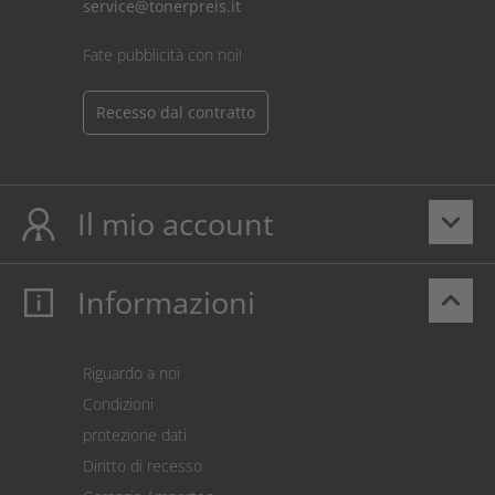
service@tonerpreis.it
Fate pubblicità con noi!
Recesso dal contratto
Il mio account
keyboard_arrow_down
Informazioni
keyboard_arrow_up
Il mio account
Login
Carrello prodotti
Riguardo a noi
Pagamento
Condizioni
Spedizione
protezione dati
Restituzione della merce
Diritto di recesso
Addebito diretto SEPA