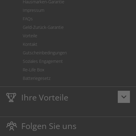
Hausmarken-Garantie
Versandkostenrechner
Impressum
Cookie Einstellungen
FAQs
Geld-Zurück-Garantie
Vorteile
Kontakt
Gutscheinbedingungen
Soziales Engagement
Re-Life Box
Batteriegesetz
Ihre Vorteile
keyboard_arrow_down
Lebenslange
Hausmarke Garantie
auf Toner und Tinte
schützt auch Ihren Drucker.
Folgen Sie uns
Umweltfreundlich dadurch Abfallvermeidung.