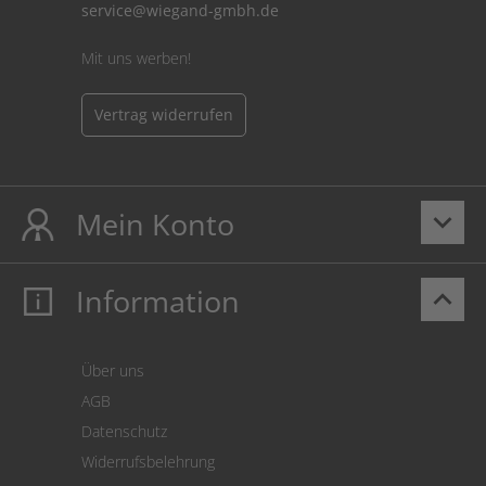
service@wiegand-gmbh.de
Mit uns werben!
Vertrag widerrufen
Mein Konto
keyboard_arrow_down
Information
keyboard_arrow_up
Mein Konto
Login
Warenkorb
Über uns
Zahlung
AGB
Versand
Datenschutz
Warenrücksendung
Widerrufsbelehrung
SEPA-Lastschrift