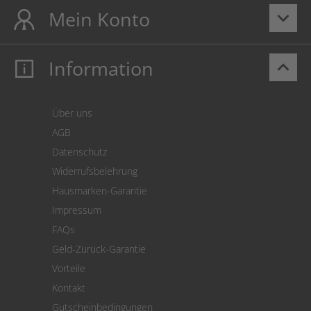
Mein Konto
keyboard_arrow_down
Information
keyboard_arrow_up
Mein Konto
Login
Warenkorb
Über uns
Zahlung
AGB
Versand
Datenschutz
Warenrücksendung
Widerrufsbelehrung
SEPA-Lastschrift
Hausmarken-Garantie
Versandkostenrechner
Impressum
Cookie Einstellungen
FAQs
Geld-Zurück-Garantie
Vorteile
Kontakt
Gutscheinbedingungen