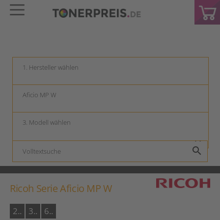
keyboard_arrow_down
keyboard_arrow_down
keyboard_arrow_down
search
Ricoh Serie Aficio MP W
2..
3..
6..