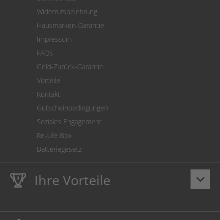
Warenrücksendung
Widerrufsbelehrung
SEPA-Lastschrift
Hausmarken-Garantie
Versandkostenrechner
Impressum
Cookie Einstellungen
FAQs
Geld-Zurück-Garantie
Vorteile
Kontakt
Gutscheinbedingungen
Soziales Engagement
Re-Life Box
Batteriegesetz
Ihre Vorteile
keyboard_arrow_down
Lebenslange
Hausmarke Garantie
auf Toner und Tinte
schützt auch Ihren Drucker.