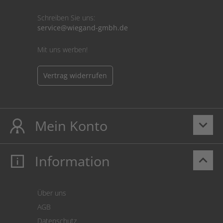
Schreiben Sie uns:
service@wiegand-gmbh.de
Mit uns werben!
Vertrag widerrufen
Mein Konto
keyboard_arrow_down
Information
keyboard_arrow_up
Mein Konto
Login
Warenkorb
Über uns
Zahlung
AGB
Versand
Datenschutz