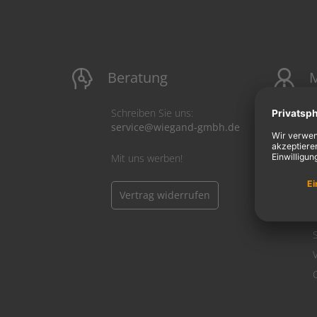
Beratung
M
Schreiben Sie uns:
service@wiegand-gmbh.de
Mit uns werben!
Vertrag widerrufen