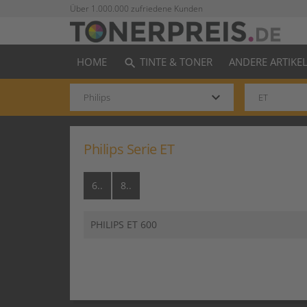
Über 1.000.000 zufriedene Kunden
HOME
TINTE & TONER
ANDERE ARTIKE
search
keyboard_arrow_down
Philips Serie ET
6..
8..
PHILIPS ET 600