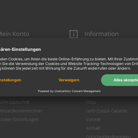
ein Konto
Information
Mein Konto
Über uns
Login
AGB
Warenkorb
Datenschutz
Zahlung
Widerrufsbelehrung
Versand
Hausmarken-Garantie
Warenrücksendung
Impressum
SEPA-Lastschrift
FAQs
Versandkostenrechner
Geld-Zurück-Garantie
Cookie Einstellungen
Vorteile
Kontakt
Gutscheinbedingungen