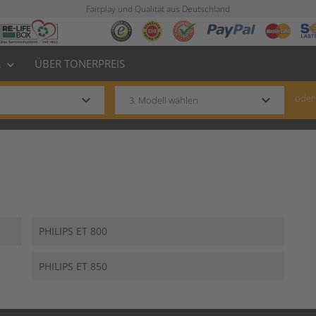
Fairplay und Qualität aus Deutschland
L
ÜBER TONERPREIS
keyboard_arrow_down
keyboard_arrow_down
keyboard_arrow_down
oder
PHILIPS ET 800
PHILIPS ET 850