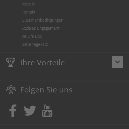
Vorteile
Kontakt
Gutscheinbedingungen
Soziales Engagement
Re-Life Box
Batteriegesetz
Ihre Vorteile
keyboard_arrow_down
Lebenslange
Hausmarke Garantie
auf Toner und Tinte
schützt auch Ihren Drucker.
Folgen Sie uns
Umweltfreundlich dadurch Abfallvermeidung.
Kaufen Sie Tinte & Toner ruhig da, wo Ihre Kinder einen
Ausbildungsplatz bekommen!
Sicherung deutscher Produktionsstandorte.