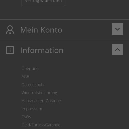
Vertrag widerrufen
Mein Konto
keyboard_arrow_down
Information
keyboard_arrow_up
Mein Konto
Login
Warenkorb
Über uns
Zahlung
AGB
Versand
Datenschutz
Warenrücksendung
Widerrufsbelehrung
SEPA-Lastschrift
Hausmarken-Garantie
Versandkostenrechner
Impressum
Cookie Einstellungen
FAQs
Geld-Zurück-Garantie