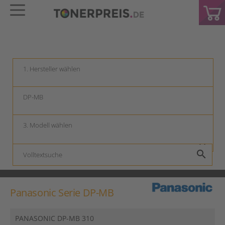
keyboard_arrow_down
keyboard_arrow_down
keyboard_arrow_down
search
Panasonic Serie DP-MB
PANASONIC DP-MB 310