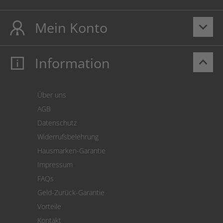
Mein Konto
keyboard_arrow_down
Information
keyboard_arrow_up
Mein Konto
Login
Warenkorb
Über uns
Zahlung
AGB
Versand
Datenschutz
Warenrücksendung
Widerrufsbelehrung
SEPA-Lastschrift
Hausmarken-Garantie
Versandkostenrechner
Impressum
Cookie Einstellungen
FAQs
Geld-Zurück-Garantie
Vorteile
Kontakt