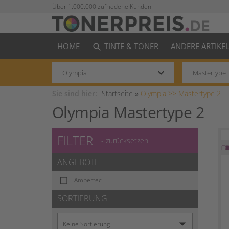
Über 1.000.000 zufriedene Kunden
HOME
TINTE & TONER
ANDERE ARTIKE
search
keyboard_arrow_down
Sie sind hier:
Startseite
»
Olympia >>
Mastertype 2
Olympia Mastertype 2
FILTER
- zurücksetzen
ANGEBOTE
Ampertec
SORTIERUNG