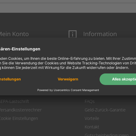
ein Konto
Information
Mein Konto
Über uns
Login
AGB
Warenkorb
Datenschutz
Zahlung
Widerrufsbelehrung
Versand
Hausmarken-Garantie
Warenrücksendung
Impressum
SEPA-Lastschrift
FAQs
Versandkostenrechner
Geld-Zurück-Garantie
Cookie Einstellungen
Vorteile
Kontakt
Gutscheinbedingungen