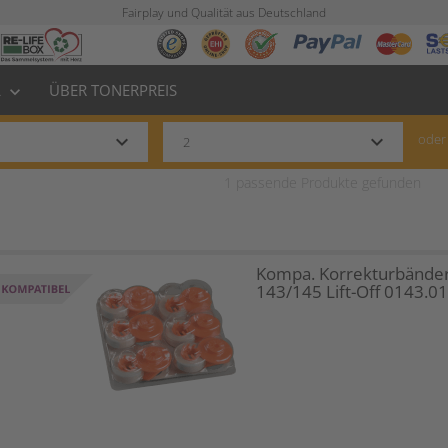
Fairplay und Qualität aus Deutschland
L
ÜBER TONERPREIS
keyboard_arrow_down
keyboard_arrow_down
keyboard_arrow_down
oder
1
passende Produkte gefunden
Kompa. Korrekturbänder
143/145 Lift-Off 0143.0