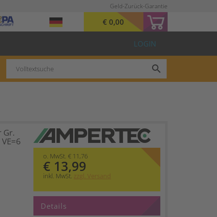
Geld-Zurück-Garantie
€ 0,00
LOGIN
search
 Gr.
1 VE=6
o. MwSt. € 11,76
€ 13,99
inkl. MwSt.
zzgl. Versand
Details