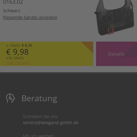
0163.02
Schwarz
Passende Geräte anzeigen
o. MwSt.
€ 8,39
€ 9,98
Details
inkl. MwSt.
zzgl. Versand
Beratung
Schreiben Sie uns:
service@wiegand-gmbh.de
Mit uns werben!