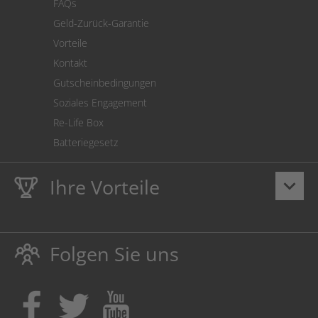
FAQs
Geld-Zurück-Garantie
Vorteile
Kontakt
Gutscheinbedingungen
Soziales Engagement
Re-Life Box
Batteriegesetz
Ihre Vorteile
keyboard_arrow_down
Lebenslange
Hausmarke Garantie
auf Toner und Tinte
schützt auch Ihren Drucker.
Folgen Sie uns
Umweltfreundlich dadurch Abfallvermeidung.
Kaufen Sie Tinte & Toner ruhig da, wo Ihre Kinder einen
Ausbildungsplatz bekommen!