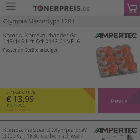
Olympia Mastertype 120 I
Kompa. Korrekturbänder Gr.
143/145 Lift-Off 0143.01 VE=6
Passende Geräte anzeigen
o. MwSt.
€ 11,76
€ 13,99
Details
inkl. MwSt.
zzgl. Versand
Kompa. Farbband Olympia ESW
3000 Gr. 163C Carbon schwarz