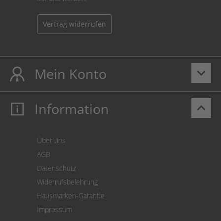
Vertrag widerrufen
Mein Konto
keyboard_arrow_down
Information
keyboard_arrow_up
Mein Konto
Login
Warenkorb
Über uns
Zahlung
AGB
Versand
Datenschutz
Warenrücksendung
Widerrufsbelehrung
SEPA-Lastschrift
Hausmarken-Garantie
Versandkostenrechner
Impressum
Cookie Einstellungen