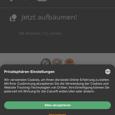
Sicherung deutscher Produktionsstandorte.
Kosten senken, Ressourcen schonen.
Jetzt aufbäumen!
nature_people
Mit Ampertec CO
senken
2