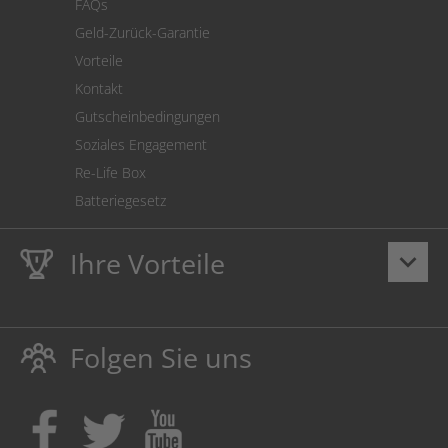
FAQs
Geld-Zurück-Garantie
Vorteile
Kontakt
Gutscheinbedingungen
Soziales Engagement
Re-Life Box
Batteriegesetz
Ihre Vorteile
keyboard_arrow_down
Lebenslange
Hausmarke Garantie
auf Toner und Tinte
schützt auch Ihren Drucker.
Folgen Sie uns
Umweltfreundlich dadurch Abfallvermeidung.
Kaufen Sie Tinte & Toner ruhig da, wo Ihre Kinder einen
Ausbildungsplatz bekommen!