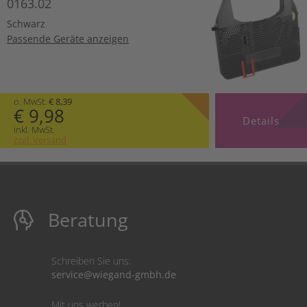
0163.02
Schwarz
Passende Geräte anzeigen
o. MwSt.
€ 8,39
€ 9,98
Details
inkl. MwSt.
zzgl. Versand
Beratung
Schreiben Sie uns:
service@wiegand-gmbh.de
Mit uns werben!