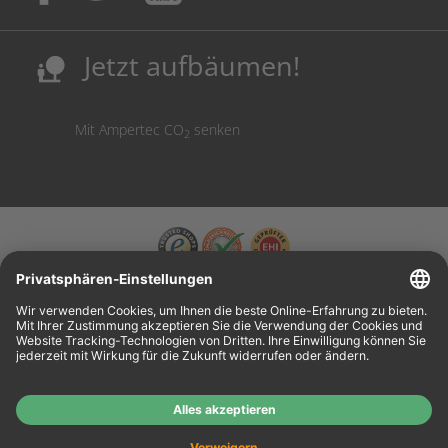
Sicherung deutscher Produktionsstandorte.
Kosten senken, Ressourcen schonen.
Jetzt aufbäumen!
nature_people
Mit Ampertec CO
senken
2