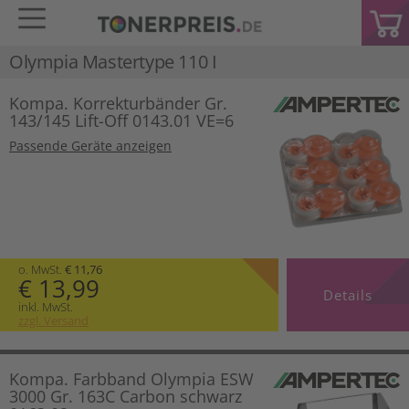
Olympia Mastertype 110 I
Kompa. Korrekturbänder Gr.
143/145 Lift-Off 0143.01 VE=6
Passende Geräte anzeigen
o. MwSt.
€ 11,76
€ 13,99
Details
inkl. MwSt.
zzgl. Versand
Kompa. Farbband Olympia ESW
3000 Gr. 163C Carbon schwarz