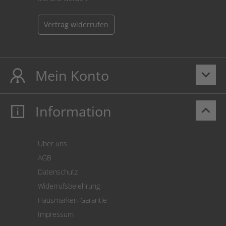
Vertrag widerrufen
Mein Konto
keyboard_arrow_down
Information
keyboard_arrow_up
Mein Konto
Login
Warenkorb
Über uns
Zahlung
AGB
Versand
Datenschutz
Warenrücksendung
Widerrufsbelehrung
SEPA-Lastschrift
Hausmarken-Garantie
Versandkostenrechner
Impressum
Cookie Einstellungen