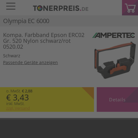
Olympia EC 6000
Kompa. Farbband Epson ERC02
Gr. 520 Nylon schwarz/rot
0520.02
Schwarz
Passende Geräte anzeigen
o. MwSt.
€ 2,88
€ 3,43
Details
inkl. MwSt.
zzgl. Versand