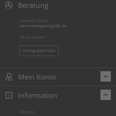
Beratung
Schreiben Sie uns:
service@wiegand-gmbh.de
Mit uns werben!
Vertrag widerrufen
Mein Konto
keyboard_arrow_down
Information
keyboard_arrow_up
Mein Konto
Login
Warenkorb
Über uns
Zahlung