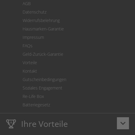
AGB
Versand
Datenschutz
Warenrücksendung
Widerrufsbelehrung
SEPA-Lastschrift
Hausmarken-Garantie
Versandkostenrechner
Impressum
Cookie Einstellungen
FAQs
Geld-Zurück-Garantie
Vorteile
Kontakt
Gutscheinbedingungen
Soziales Engagement
Re-Life Box
Batteriegesetz
Ihre Vorteile
keyboard_arrow_down