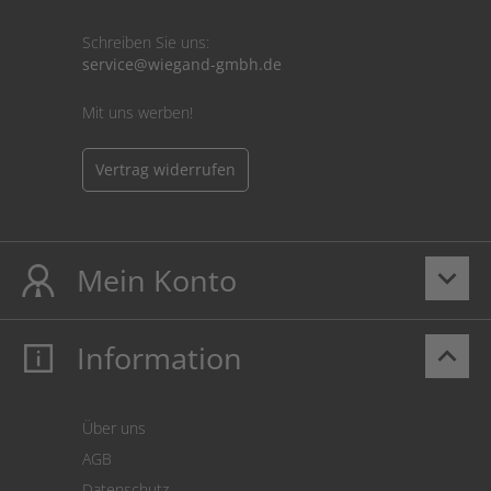
Schreiben Sie uns:
service@wiegand-gmbh.de
Mit uns werben!
Vertrag widerrufen
Mein Konto
keyboard_arrow_down
Information
keyboard_arrow_up
Mein Konto
Login
Warenkorb
Über uns
Zahlung
AGB
Versand
Datenschutz