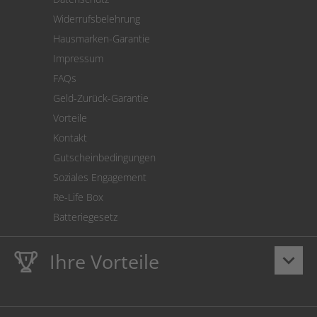
Warenrücksendung
Widerrufsbelehrung
SEPA-Lastschrift
Hausmarken-Garantie
Versandkostenrechner
Impressum
Cookie Einstellungen
FAQs
Geld-Zurück-Garantie
Vorteile
Kontakt
Gutscheinbedingungen
Soziales Engagement
Re-Life Box
Batteriegesetz
Ihre Vorteile
keyboard_arrow_down
Lebenslange
Hausmarke Garantie
auf Toner und Tinte