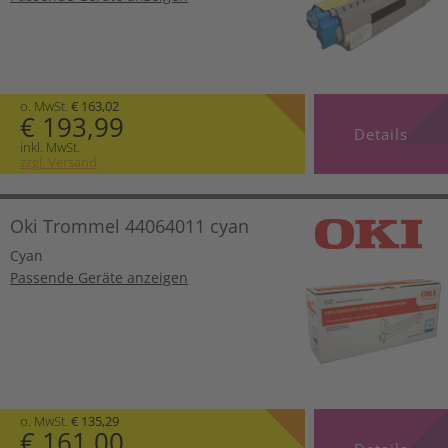
o. MwSt.
€ 163,02
€ 193,99
Details
inkl. MwSt.
zzgl. Versand
Oki Trommel 44064011 cyan
Cyan
Passende Geräte anzeigen
o. MwSt.
€ 135,29
€ 161,00