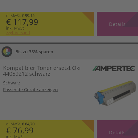
o. MwSt.
€ 99,15
€ 117,99
Details
inkl. MwSt.
zzgl. Versand
Bis zu 35% sparen
Kompatibler Toner ersetzt Oki
44059212 schwarz
Schwarz
Passende Geräte anzeigen
o. MwSt.
€ 64,70
€ 76,99
Details
inkl. MwSt.