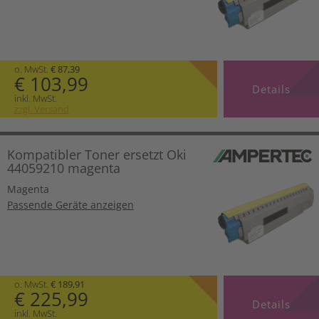
o. MwSt.
€ 87,39
€ 103,99
Details
inkl. MwSt.
zzgl. Versand
Kompatibler Toner ersetzt Oki
44059210 magenta
Magenta
Passende Geräte anzeigen
o. MwSt.
€ 189,91
€ 225,99
Details
inkl. MwSt.