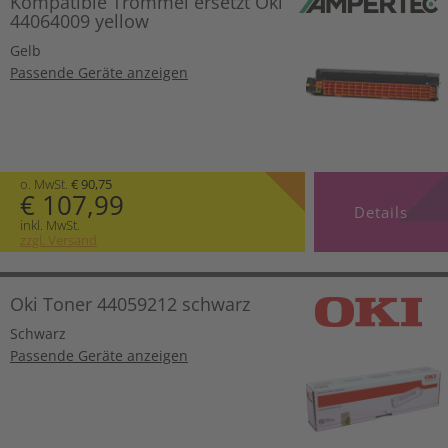
Kompatible Trommel ersetzt Oki
44064009 yellow
Gelb
Passende Geräte anzeigen
o. MwSt.
€ 90,75
€ 107,99
Details
inkl. MwSt.
zzgl. Versand
Oki Toner 44059212 schwarz
Schwarz
Passende Geräte anzeigen