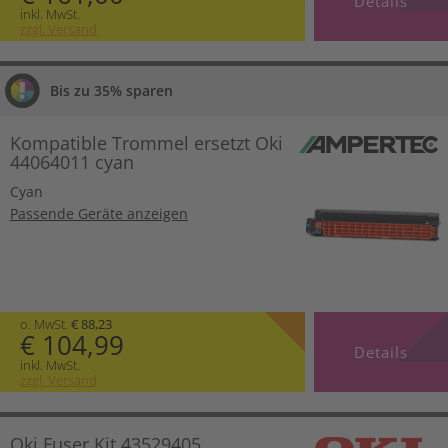
Details
inkl. MwSt.
zzgl. Versand
Bis zu 35% sparen
Kompatible Trommel ersetzt Oki
44064011 cyan
Cyan
Passende Geräte anzeigen
o. MwSt.
€ 88,23
€ 104,99
Details
inkl. MwSt.
zzgl. Versand
Oki Fuser Kit 43529405