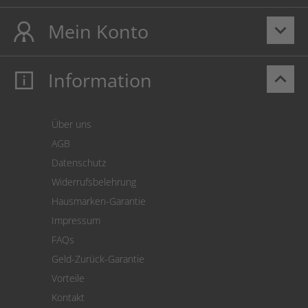
Mein Konto
keyboard_arrow_down
Information
keyboard_arrow_up
Mein Konto
Login
Warenkorb
Über uns
Zahlung
AGB
Versand
Datenschutz
Warenrücksendung
Widerrufsbelehrung
SEPA-Lastschrift
Hausmarken-Garantie
Versandkostenrechner
Impressum
Cookie Einstellungen
FAQs
Geld-Zurück-Garantie
Vorteile
Kontakt