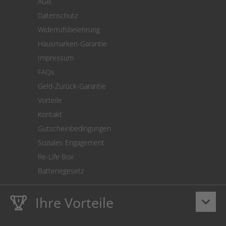
AGB
Versand
Datenschutz
Warenrücksendung
Widerrufsbelehrung
SEPA-Lastschrift
Hausmarken-Garantie
Versandkostenrechner
Impressum
Cookie Einstellungen
FAQs
Geld-Zurück-Garantie
Vorteile
Kontakt
Gutscheinbedingungen
Soziales Engagement
Re-Life Box
Batteriegesetz
Ihre Vorteile
keyboard_arrow_down