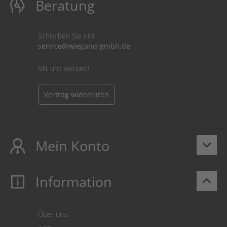
Beratung
Schreiben Sie uns:
service@wiegand-gmbh.de
Mit uns werben!
Vertrag widerrufen
Mein Konto
keyboard_arrow_down
Information
keyboard_arrow_up
Mein Konto
Login
Warenkorb
Über uns
Zahlung