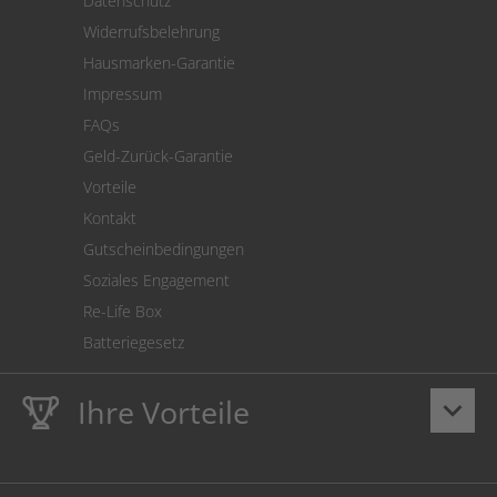
Datenschutz
Warenrücksendung
Widerrufsbelehrung
SEPA-Lastschrift
Hausmarken-Garantie
Versandkostenrechner
Impressum
Cookie Einstellungen
FAQs
Geld-Zurück-Garantie
Vorteile
Kontakt
Gutscheinbedingungen
Soziales Engagement
Re-Life Box
Batteriegesetz
Ihre Vorteile
keyboard_arrow_down
Lebenslange
Hausmarke Garantie
auf Toner und Tinte