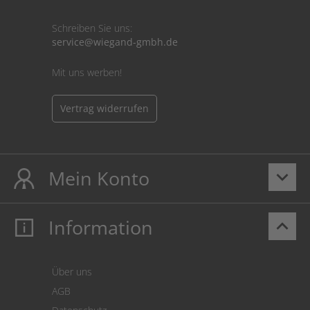
Schreiben Sie uns:
service@wiegand-gmbh.de
Mit uns werben!
Vertrag widerrufen
Mein Konto
keyboard_arrow_down
Information
keyboard_arrow_up
Mein Konto
Login
Warenkorb
Über uns
Zahlung
AGB
Versand