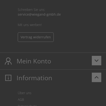
Schreiben Sie uns:
service@wiegand-gmbh.de
Mit uns werben!
Vertrag widerrufen
Mein Konto
keyboard_arrow_down
Information
keyboard_arrow_up
Mein Konto
Login
Warenkorb
Über uns
Zahlung
AGB
Versand