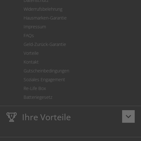
Datenschutz
Warenrücksendung
Widerrufsbelehrung
SEPA-Lastschrift
Hausmarken-Garantie
Versandkostenrechner
Impressum
Cookie Einstellungen
FAQs
Geld-Zurück-Garantie
Vorteile
Kontakt
Gutscheinbedingungen
Soziales Engagement
Re-Life Box
Batteriegesetz
Ihre Vorteile
keyboard_arrow_down
Lebenslange
Hausmarke Garantie
auf Toner und Tinte