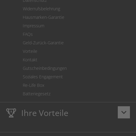
Datenschutz
Warenrücksendung
Widerrufsbelehrung
SEPA-Lastschrift
Hausmarken-Garantie
Versandkostenrechner
Impressum
Cookie Einstellungen
FAQs
Geld-Zurück-Garantie
Vorteile
Kontakt
Gutscheinbedingungen
Soziales Engagement
Re-Life Box
Batteriegesetz
Ihre Vorteile
keyboard_arrow_down
Lebenslange
Hausmarke Garantie
auf Toner und Tinte