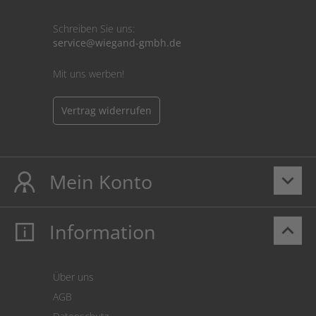
Schreiben Sie uns:
service@wiegand-gmbh.de
Mit uns werben!
Vertrag widerrufen
Mein Konto
keyboard_arrow_down
Information
keyboard_arrow_up
Mein Konto
Login
Warenkorb
Über uns
Zahlung
AGB
Versand