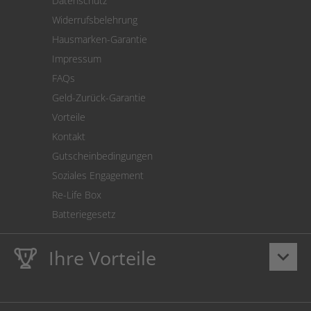
Datenschutz
Warenrücksendung
Widerrufsbelehrung
SEPA-Lastschrift
Hausmarken-Garantie
Versandkostenrechner
Impressum
Cookie Einstellungen
FAQs
Geld-Zurück-Garantie
Vorteile
Kontakt
Gutscheinbedingungen
Soziales Engagement
Re-Life Box
Batteriegesetz
Ihre Vorteile
keyboard_arrow_down
Lebenslange
Hausmarke Garantie
auf Toner und Tinte