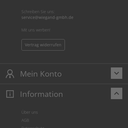
Schreiben Sie uns:
service@wiegand-gmbh.de
Mit uns werben!
Vertrag widerrufen
Mein Konto
keyboard_arrow_down
Information
keyboard_arrow_up
Mein Konto
Login
Warenkorb
Über uns
Zahlung
AGB
Versand