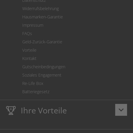
Datenschutz
Warenrücksendung
Widerrufsbelehrung
SEPA-Lastschrift
Hausmarken-Garantie
Versandkostenrechner
Impressum
Cookie Einstellungen
FAQs
Geld-Zurück-Garantie
Vorteile
Kontakt
Gutscheinbedingungen
Soziales Engagement
Re-Life Box
Batteriegesetz
Ihre Vorteile
keyboard_arrow_down
Lebenslange
Hausmarke Garantie
auf Toner und Tinte