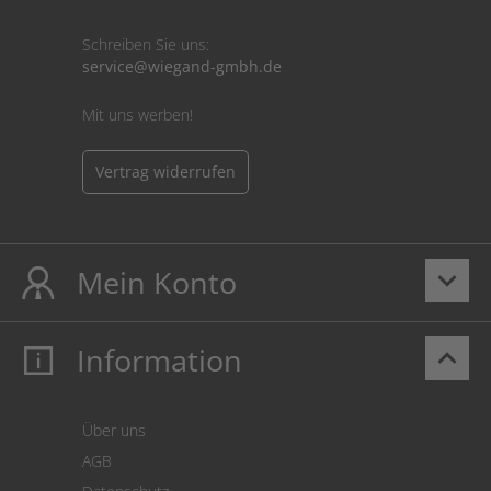
Schreiben Sie uns:
service@wiegand-gmbh.de
Mit uns werben!
Vertrag widerrufen
Mein Konto
keyboard_arrow_down
Information
keyboard_arrow_up
Mein Konto
Login
Warenkorb
Über uns
Zahlung
AGB
Versand