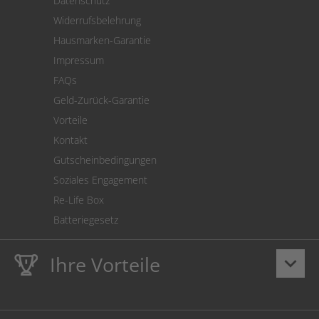
Datenschutz
Warenrücksendung
Widerrufsbelehrung
SEPA-Lastschrift
Hausmarken-Garantie
Versandkostenrechner
Impressum
Cookie Einstellungen
FAQs
Geld-Zurück-Garantie
Vorteile
Kontakt
Gutscheinbedingungen
Soziales Engagement
Re-Life Box
Batteriegesetz
Ihre Vorteile
keyboard_arrow_down
Lebenslange
Hausmarke Garantie
auf Toner und Tinte