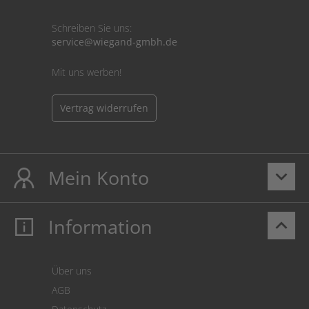
Schreiben Sie uns:
service@wiegand-gmbh.de
Mit uns werben!
Vertrag widerrufen
Mein Konto
keyboard_arrow_down
Information
keyboard_arrow_up
Mein Konto
Login
Warenkorb
Über uns
Zahlung
AGB
Versand