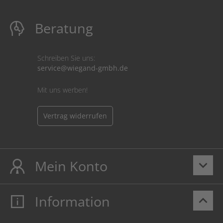
Beratung
Schreiben Sie uns:
service@wiegand-gmbh.de
Mit uns werben!
Vertrag widerrufen
Mein Konto
keyboard_arrow_down
Information
keyboard_arrow_up
Mein Konto
Login