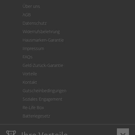
Warenkorb
Über uns
Zahlung
AGB
Versand
Datenschutz
Warenrücksendung
Widerrufsbelehrung
SEPA-Lastschrift
Hausmarken-Garantie
Versandkostenrechner
Impressum
Cookie Einstellungen
FAQs
Geld-Zurück-Garantie
Vorteile
Kontakt
Gutscheinbedingungen
Soziales Engagement
Re-Life Box
Batteriegesetz
Ihre Vorteile
keyboard_arrow_down