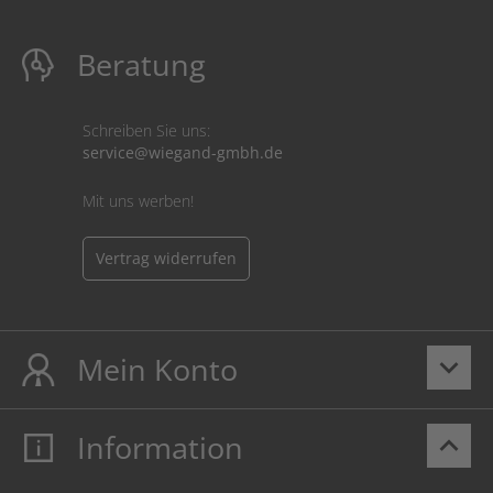
Beratung
Schreiben Sie uns:
service@wiegand-gmbh.de
Mit uns werben!
Vertrag widerrufen
Mein Konto
keyboard_arrow_down
Information
keyboard_arrow_up
Mein Konto
Login