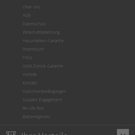
Warenkorb
Über uns
Zahlung
AGB
Versand
Datenschutz
Warenrücksendung
Widerrufsbelehrung
SEPA-Lastschrift
Hausmarken-Garantie
Versandkostenrechner
Impressum
Cookie Einstellungen
FAQs
Geld-Zurück-Garantie
Vorteile
Kontakt
Gutscheinbedingungen
Soziales Engagement
Re-Life Box
Batteriegesetz
keyboard_arrow_down