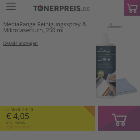
MediaRange Reinigungsspray &
Mikrofasertuch, 250 ml
Details anzeigen
o. MwSt.
€ 3,40
€ 4,05
inkl. MwSt.
zzgl. Versand