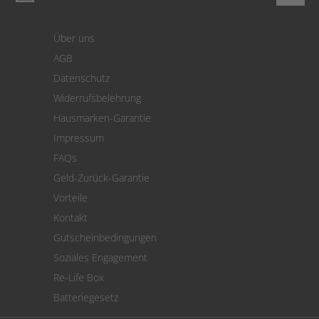
Login
Warenkorb
Über uns
Zahlung
AGB
Versand
Datenschutz
Warenrücksendung
Widerrufsbelehrung
SEPA-Lastschrift
Hausmarken-Garantie
Versandkostenrechner
Impressum
Cookie Einstellungen
FAQs
Geld-Zurück-Garantie
Vorteile
Kontakt
Gutscheinbedingungen
Soziales Engagement
Re-Life Box
Batteriegesetz