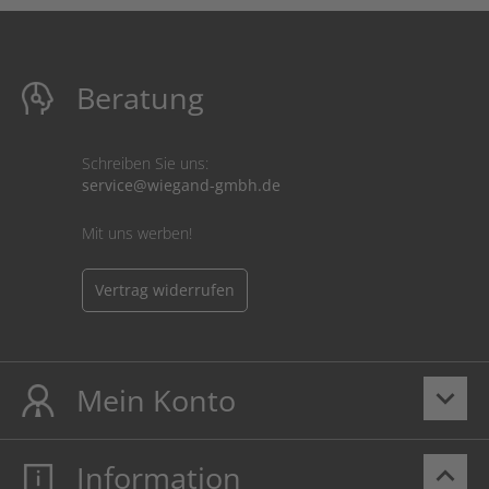
Beratung
Schreiben Sie uns:
service@wiegand-gmbh.de
Mit uns werben!
Vertrag widerrufen
Mein Konto
keyboard_arrow_down
Information
keyboard_arrow_up
Mein Konto