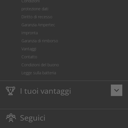
Condizioni
Spedizione
protezione dati
Restituzione della merce
Diritto di recesso
Addebito diretto SEPA
Garanzia Ampertec
Calcolatore dei costi
Impronta
Impostazioni dei cookie
Garanzia di rimborso
Vantaggi
Contatto
Condizioni del buono
Legge sulla batteria
I tuoi vantaggi
keyboard_arrow_down
Dieci anni
Garanzia Ampertec
su toner e inchiostro
proteggono anche la stampante.
Seguici
Rispettoso dellambiente evitando gli sprechi.