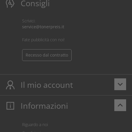
Consigli
Scrivici:
service@tonerpreis.it
Fate pubblicità con noi!
Recesso dal contratto
Il mio account
keyboard_arrow_down
Informazioni
keyboard_arrow_up
Il mio account
Login
Carrello prodotti
Riguardo a noi
Pagamento