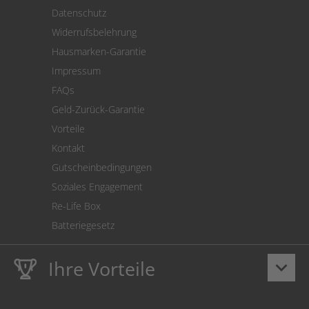
Versand
Datenschutz
Warenrücksendung
Widerrufsbelehrung
SEPA-Lastschrift
Hausmarken-Garantie
Versandkostenrechner
Impressum
Cookie Einstellungen
FAQs
Geld-Zurück-Garantie
Vorteile
Kontakt
Gutscheinbedingungen
Soziales Engagement
Re-Life Box
Batteriegesetz
Ihre Vorteile
keyboard_arrow_down