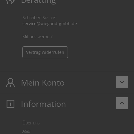
Schreiben Sie uns:
service@wiegand-gmbh.de
Mit uns werben!
Vertrag widerrufen
Mein Konto
keyboard_arrow_down
Information
keyboard_arrow_up
Mein Konto
Login
Warenkorb
Über uns
Zahlung
AGB