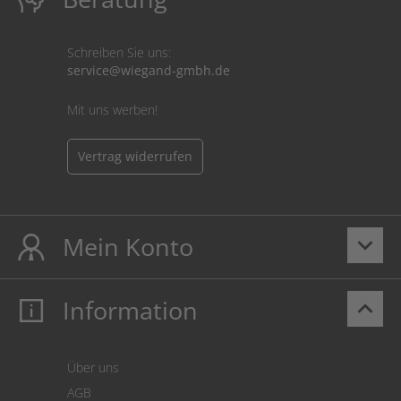
Schreiben Sie uns:
service@wiegand-gmbh.de
Mit uns werben!
Vertrag widerrufen
Mein Konto
keyboard_arrow_down
Information
keyboard_arrow_up
Mein Konto
Login
Warenkorb
Über uns
Zahlung
AGB