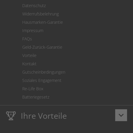
Versand
Datenschutz
Warenrücksendung
Widerrufsbelehrung
SEPA-Lastschrift
Hausmarken-Garantie
Versandkostenrechner
Impressum
Cookie Einstellungen
FAQs
Geld-Zurück-Garantie
Vorteile
Kontakt
Gutscheinbedingungen
Soziales Engagement
Re-Life Box
Batteriegesetz
Ihre Vorteile
keyboard_arrow_down