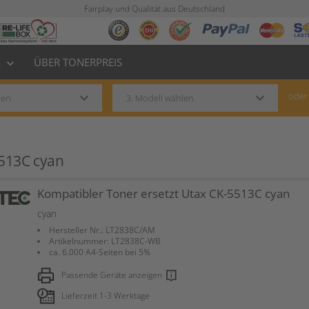
Fairplay und Qualität aus Deutschland
L
ÜBER TONERPREIS
keyboard_arrow_down
keyboard_arrow_down
keyboard_arrow_down
oder
5513C cyan
Kompatibler Toner ersetzt Utax CK-5513C cyan
cyan
Hersteller Nr.: LT2838C/AM
Artikelnummer: LT2838C-WB
ca. 6.000 A4-Seiten bei 5%
Passende Geräte anzeigen
Lieferzeit 1-3 Werktage