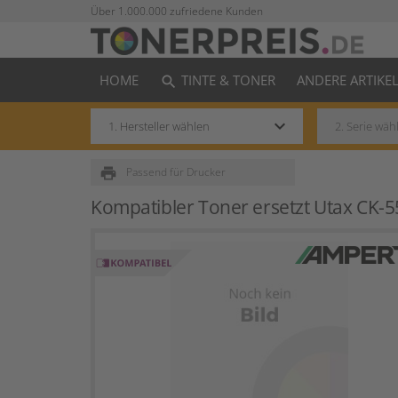
Über 1.000.000 zufriedene Kunden
HOME
TINTE & TONER
ANDERE ARTIKE
search
keyboard_arrow_down
print
Passend für Drucker
Kompatibler Toner ersetzt Utax CK-