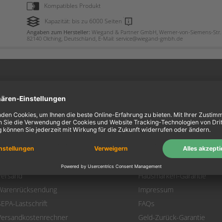
Kompatibles Produkt
Kapazität: bis zu 6000 Seiten
Angaben zum Hersteller:
Wiegand & Partner GmbH, Werner-von-Siemens-Str. 
82140 Olching, Deutschland, E-Mail: service@wiegand-gmbh.de
ein Konto
Information
Mein Konto
Über uns
Login
AGB
Warenkorb
Datenschutz
Zahlung
Widerrufsbelehrung
Versand
Hausmarken-Garantie
Warenrücksendung
Impressum
SEPA-Lastschrift
FAQs
Versandkostenrechner
Geld-Zurück-Garantie