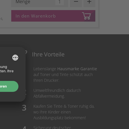
remove
add
Menge
In den Warenkorb
6,
Ihre Vorteile
Lebenslange
Hausmarke Garantie
auf Toner und Tinte schützt auch
Ihren Drucker.
Umweltfreundlich dadurch
Abfallvermeidung.
Kaufen Sie Tinte & Toner ruhig da,
wo Ihre Kinder einen
Ausbildungsplatz bekommen!
Sicherung deutscher