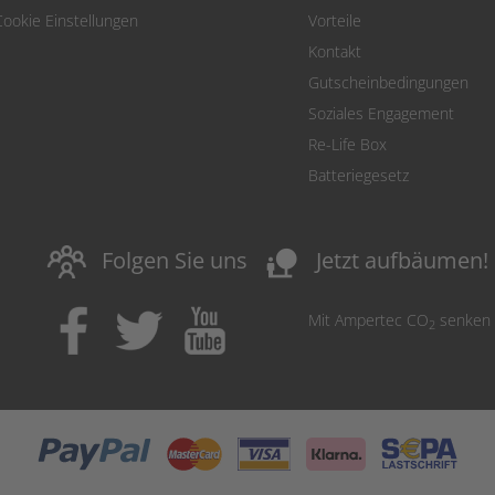
Cookie Einstellungen
Vorteile
Kontakt
Gutscheinbedingungen
Soziales Engagement
Re-Life Box
Batteriegesetz
nature_people
Folgen Sie uns
Jetzt aufbäumen!
Mit Ampertec CO
senken
2