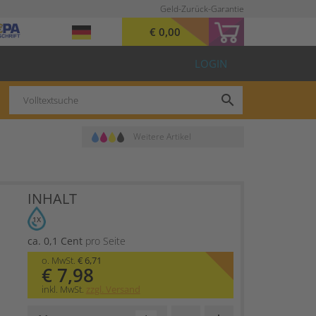
Geld-Zurück-Garantie
€ 0,00
LOGIN
search
Weitere Artikel
INHALT
1X
ca. 0,1 Cent
pro Seite
o. MwSt.
€ 6,71
€ 7,98
inkl. MwSt.
zzgl. Versand