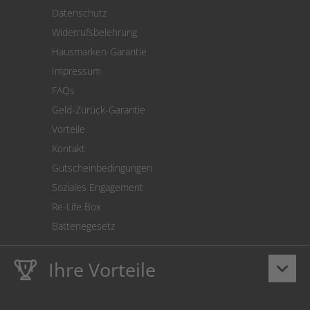
Versand
Datenschutz
Warenrücksendung
Widerrufsbelehrung
SEPA-Lastschrift
Hausmarken-Garantie
Versandkostenrechner
Impressum
Cookie Einstellungen
FAQs
Geld-Zurück-Garantie
Vorteile
Kontakt
Gutscheinbedingungen
Soziales Engagement
Re-Life Box
Batteriegesetz
Ihre Vorteile
keyboard_arrow_down