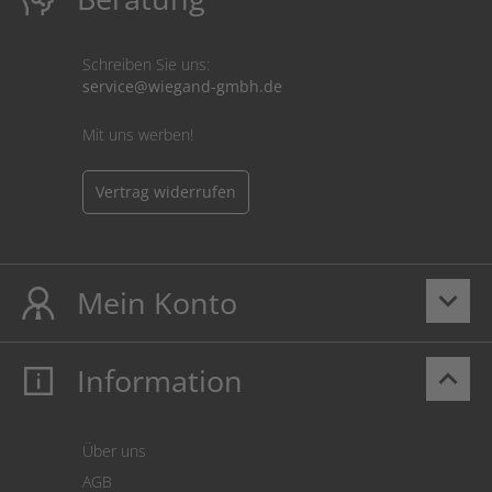
Schreiben Sie uns:
service@wiegand-gmbh.de
Mit uns werben!
Vertrag widerrufen
Mein Konto
keyboard_arrow_down
Information
keyboard_arrow_up
Mein Konto
Login
Warenkorb
Über uns
Zahlung
AGB