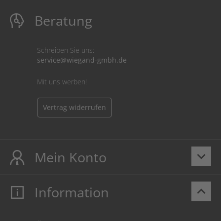
Beratung
Schreiben Sie uns:
service@wiegand-gmbh.de
Mit uns werben!
Vertrag widerrufen
Mein Konto
keyboard_arrow_down
Information
keyboard_arrow_up
Mein Konto
Login
Warenkorb