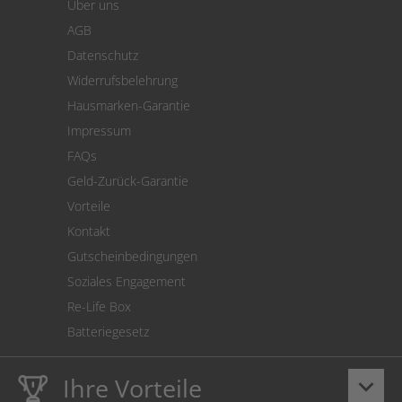
Über uns
Zahlung
AGB
Versand
Datenschutz
Warenrücksendung
Widerrufsbelehrung
SEPA-Lastschrift
Hausmarken-Garantie
Versandkostenrechner
Impressum
Cookie Einstellungen
FAQs
Geld-Zurück-Garantie
Vorteile
Kontakt
Gutscheinbedingungen
Soziales Engagement
Re-Life Box
Batteriegesetz
Ihre Vorteile
keyboard_arrow_down