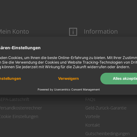
ein Konto
Information
Mein Konto
Über uns
Login
AGB
Warenkorb
Datenschutz
Zahlung
Widerrufsbelehrung
Versand
Hausmarken-Garantie
Warenrücksendung
Impressum
SEPA-Lastschrift
FAQs
Versandkostenrechner
Geld-Zurück-Garantie
Cookie Einstellungen
Vorteile
Kontakt
Gutscheinbedingungen