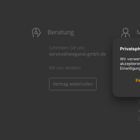
Beratung
M
Schreiben Sie uns:
service@wiegand-gmbh.de
Mit uns werben!
Vertrag widerrufen