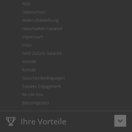
AGB
Versand
Datenschutz
Warenrücksendung
Widerrufsbelehrung
SEPA-Lastschrift
Hausmarken-Garantie
Versandkostenrechner
Impressum
Cookie Einstellungen
FAQs
Geld-Zurück-Garantie
Vorteile
Kontakt
Gutscheinbedingungen
Soziales Engagement
Re-Life Box
Batteriegesetz
Ihre Vorteile
keyboard_arrow_down