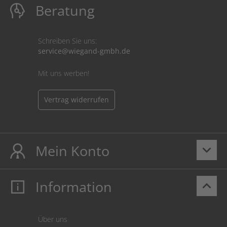
Beratung
Schreiben Sie uns:
service@wiegand-gmbh.de
Mit uns werben!
Vertrag widerrufen
Mein Konto
keyboard_arrow_down
Information
keyboard_arrow_up
Mein Konto
Login
Warenkorb
Über uns
Zahlung