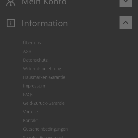
Mein Konto
keyboard_arrow_down
Information
keyboard_arrow_up
Mein Konto
Login
Warenkorb
Über uns
Zahlung
AGB
Versand
Datenschutz
Warenrücksendung
Widerrufsbelehrung
SEPA-Lastschrift
Hausmarken-Garantie
Versandkostenrechner
Impressum
Cookie Einstellungen
FAQs
Geld-Zurück-Garantie
Vorteile
Kontakt
Gutscheinbedingungen
Soziales Engagement