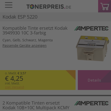
Kodak ESP 5220
Kompatible Tinte ersetzt Kodak
3949930 10C 3-farbig
Cyan
,
Gelb
,
Schwarz
,
Magenta
Passende Geräte anzeigen
o. MwSt.
€ 3,57
€ 4,25
Details
inkl. MwSt.
zzgl. Versand
2 Kompatible Tinten ersetzt
Kodak 10B+10C Multipack KCMY