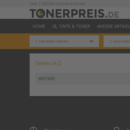
Über 1.000.000 zufriedene Kunden
HOME
TINTE & TONER
ANDERE ARTIKE
search
keyboard_arrow_down
Serien A-Z
WEITERE