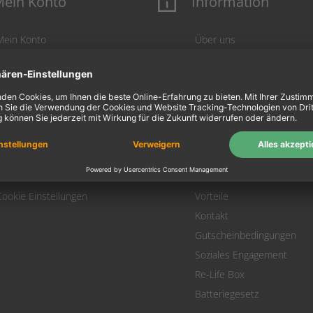
ein Konto
Information
Mein Konto
Über uns
Login
AGB
Warenkorb
Datenschutz
Zahlung
Widerrufsbelehrung
Versand
Hausmarken-Garantie
Warenrücksendung
Impressum
SEPA-Lastschrift
FAQs
Versandkostenrechner
Geld-Zurück-Garantie
Cookie Einstellungen
Vorteile
Kontakt
Gutscheinbedingungen
Soziales Engagement
Re-Life Box
Batteriegesetz