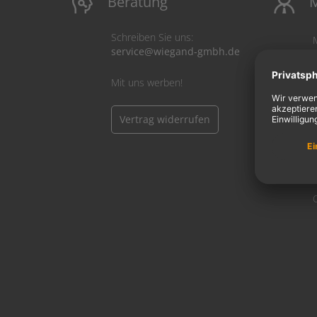
Beratung
M
Schreiben Sie uns:
service@wiegand-gmbh.de
Mit uns werben!
Vertrag widerrufen